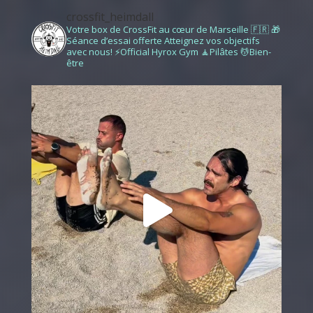
crossfit_heimdall
Votre box de CrossFit au cœur de Marseille 🇫🇷
🎁
Séance d’essai offerte
Atteignez vos objectifs
avec nous!
⚡️Official Hyrox Gym
🧘Pilâtes
💆Bien-
être